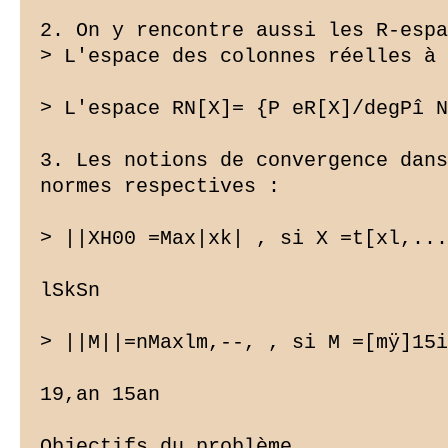
2. On y rencontre aussi les R-espa
> L'espace des colonnes réelles à 
> L'espace RN[X]= {P eR[X]/degPî N
3. Les notions de convergence dans
normes respectives :

> ||XH00 =Max|xk| , si X =t[xl,...
lSkSn

> ||M||=nMaxlm,--, , si M =[mÿ]15i
19,an 15an

Objectifs du problème
