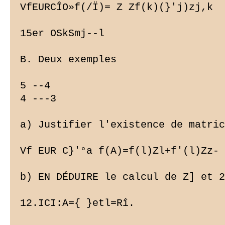
VfEURCÎO»f(/Ï)= Z Zf(k)(}'j)zj,k

15er OSkSmj--l

B. Deux exemples

5 --4

4 ---3

a) Justifier l'existence de matric
Vf EUR C}'°a f(A)=f(l)Zl+f'(l)Zz-

b) EN DÉDUIRE le calcul de Z] et 2
12.ICI:A={ }etl=Rî.
