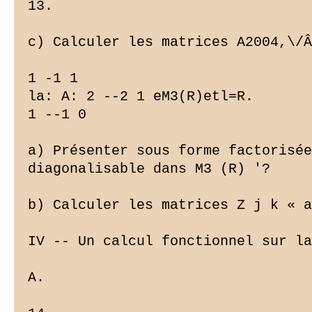
13.

c) Calculer les matrices A2004,\/Â
1 -1 1

la: A: 2 --2 1 eM3(R)etl=R.

1 --1 0

a) Présenter sous forme factorisée
diagonalisable dans M3 (R) '?

b) Calculer les matrices Z j k « a
IV -- Un calcul fonctionnel sur la
A.
