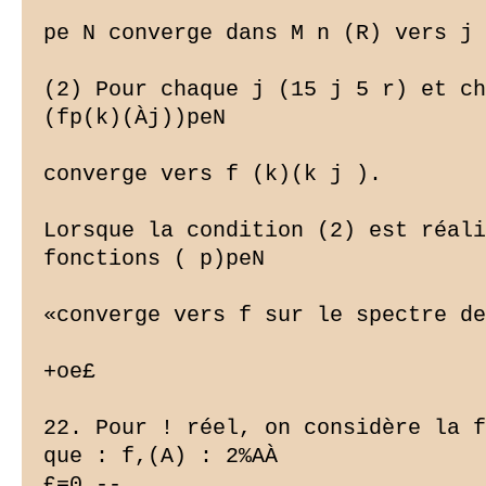
pe N converge dans M n (R) vers j 
(2) Pour chaque j (15 j 5 r) et ch
(fp(k)(Àj))peN

converge vers f (k)(k j ).

Lorsque la condition (2) est réali
fonctions ( p)peN

«converge vers f sur le spectre de
+oe£

22. Pour ! réel, on considère la f
que : f,(A) : 2%AÀ

£=0 --
