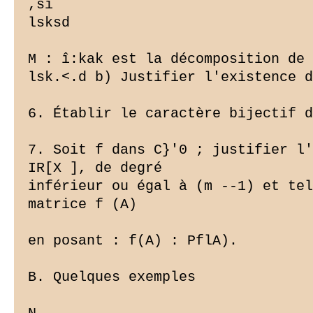
,si

lsksd

M : î:kak est la décomposition de 
lsk.<.d b) Justifier l'existence d
6. Établir le caractère bijectif d
7. Soit f dans C}'0 ; justifier l'
IR[X ], de degré

inférieur ou égal à (m --1) et tel
matrice f (A)

en posant : f(A) : PflA).

B. Quelques exemples
