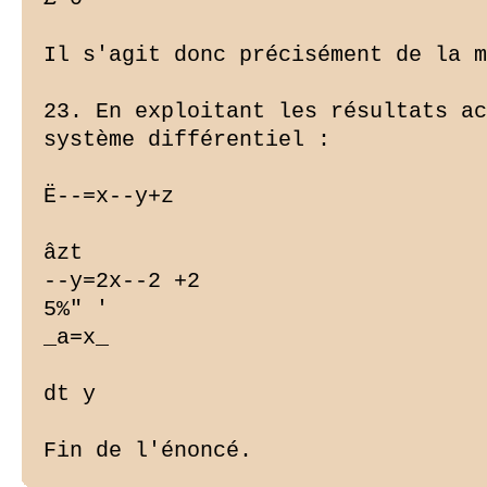
Il s'agit donc précisément de la m
23. En exploitant les résultats ac
système différentiel :

Ë--=x--y+z

âzt

--y=2x--2 +2

5%" '

_a=x_

dt y

Fin de l'énoncé.