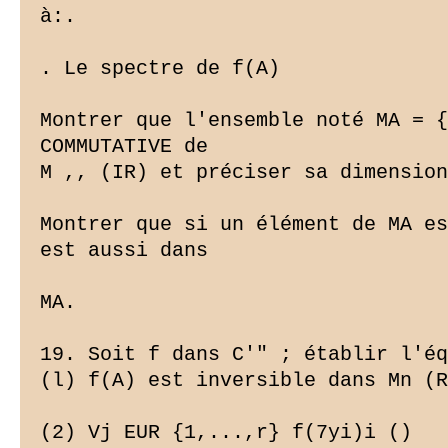
à:.

. Le spectre de f(A)

Montrer que l'ensemble noté MA = {
COMMUTATIVE de

M ,, (IR) et préciser sa dimension
Montrer que si un élément de MA es
est aussi dans

MA.

19. Soit f dans C'" ; établir l'éq
(l) f(A) est inversible dans Mn (R
(2) Vj EUR {1,...,r} f(7yi)i ()
