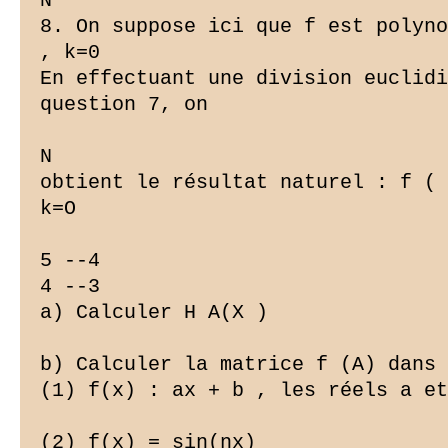
N

8. On suppose ici que f est polyno
, k=0

En effectuant une division euclidi
question 7, on

N

obtient le résultat naturel : f ( 
k=O

5 --4

4 --3

a) Calculer H A(X )

b) Calculer la matrice f (A) dans 
(1) f(x) : ax + b , les réels a et
(2) f(x) = sin(nx)
