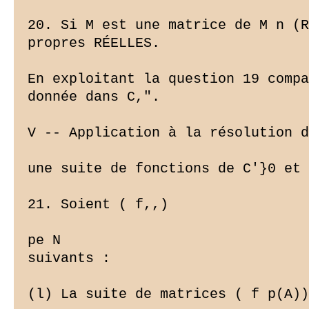
20. Si M est une matrice de M n (R
propres RÉELLES.

En exploitant la question 19 compa
donnée dans C,".

V -- Application à la résolution d
une suite de fonctions de C'}0 et 
21. Soient ( f,,)

pe N

suivants :

(l) La suite de matrices ( f p(A))
