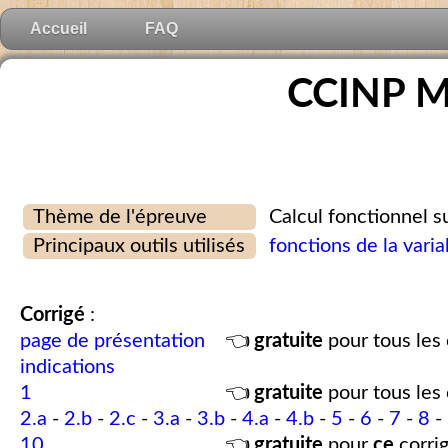
Accueil
FAQ
CCINP M
Thème de l'épreuve
Calcul fonctionnel 
Principaux outils utilisés
fonctions de la varia
Corrigé
:
page de présentation
👈
gratuite
pour tous les 
indications
1
👈
gratuite
pour tous les 
2.a
-
2.b
-
2.c
-
3.a
-
3.b
-
4.a
-
4.b
-
5
-
6
-
7
-
8
-
10
👈
gratuite
pour
ce
corrig