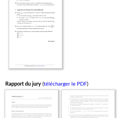
Rapport du jury
(
télécharger le PDF
)