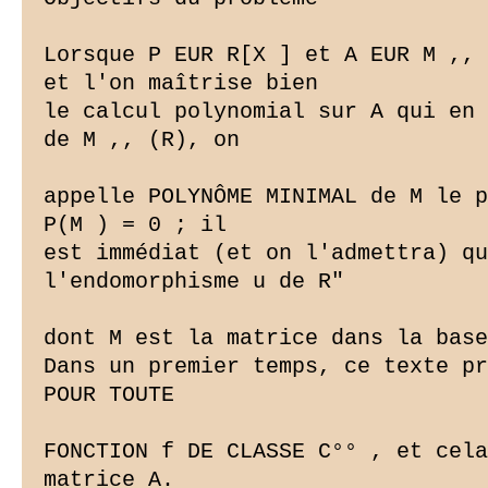
Lorsque P EUR R[X ] et A EUR M ,, 
et l'on maîtrise bien

le calcul polynomial sur A qui en 
de M ,, (R), on

appelle POLYNÔME MINIMAL de M le p
P(M ) = 0 ; il

est immédiat (et on l'admettra) qu
l'endomorphisme u de R"

dont M est la matrice dans la base
Dans un premier temps, ce texte pr
POUR TOUTE

FONCTION f DE CLASSE C°° , et cela
matrice A.
