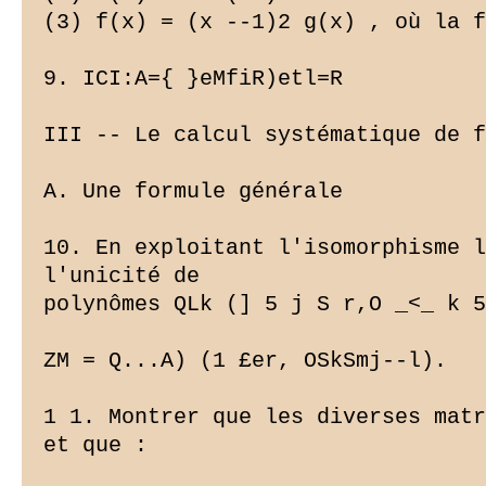
(3) f(x) = (x --1)2 g(x) , où la f
9. ICI:A={ }eMfiR)etl=R

III -- Le calcul systématique de f
A. Une formule générale

10. En exploitant l'isomorphisme l
l'unicité de

polynômes QLk (] 5 j S r,O _<_ k 5
ZM = Q...A) (1 £er, OSkSmj--l).

1 1. Montrer que les diverses matr
et que :
