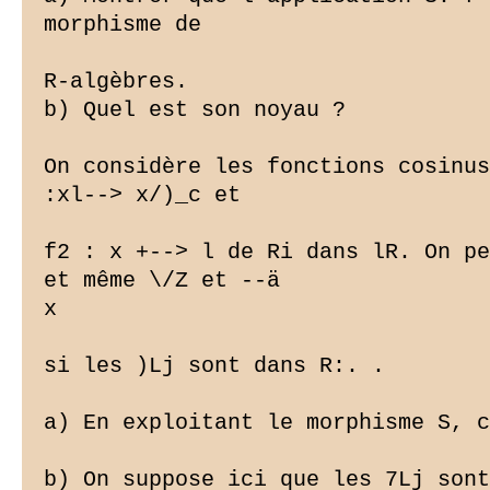
morphisme de

R-algèbres.

b) Quel est son noyau ?

On considère les fonctions cosinus
:xl--> x/)_c et

f2 : x +--> l de Ri dans lR. On pe
et même \/Z et --ä

x

si les )Lj sont dans R:. .

a) En exploitant le morphisme S, c
b) On suppose ici que les 7Lj sont