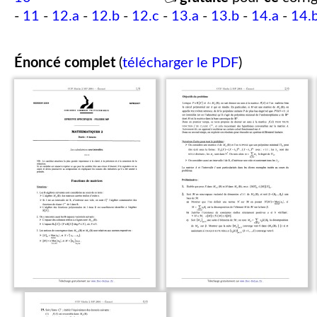
-
11
-
12.a
-
12.b
-
12.c
-
13.a
-
13.b
-
14.a
-
14.
Énoncé complet
(
télécharger le PDF
)