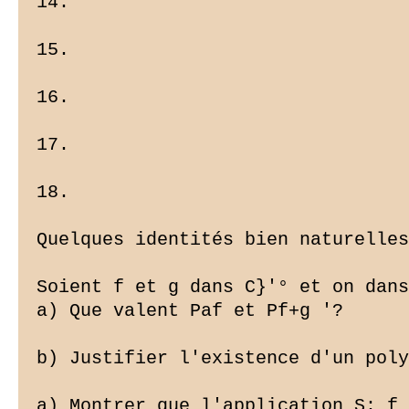
14.

15.

16.

17.

18.

Quelques identités bien naturelles

Soient f et g dans C}'° et on dans
a) Que valent Paf et Pf+g '?

b) Justifier l'existence d'un poly
a) Montrer que l'application S: f 