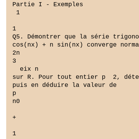
Partie I - Exemples

 1

1

Q5. Démontrer que la série trigono
cos(nx) + n sin(nx) converge norma
2n

3

  eix n

sur R. Pour tout entier p  2, déte
puis en déduire la valeur de

p

n0

+ 

1
