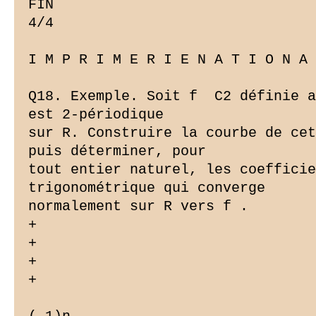
FIN

4/4

I M P R I M E R I E N A T I O N A L
Q18. Exemple. Soit f  C2 définie a
est 2-périodique

sur R. Construire la courbe de cet
puis déterminer, pour

tout entier naturel, les coefficie
trigonométrique qui converge

normalement sur R vers f .

+

+

+

+
