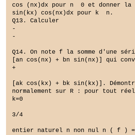
cos (nx)dx pour n  0 et donner la 
sin(kx) cos(nx)dx pour k  n.

Q13. Calculer

-

-

Q14. On note f la somme d'une séri
[an cos(nx) + bn sin(nx)] qui conv
+

[ak cos(kx) + bk sin(kx)]. Démontr
normalement sur R : pour tout réel
k=0

3/4

entier naturel n non nul n ( f ) =