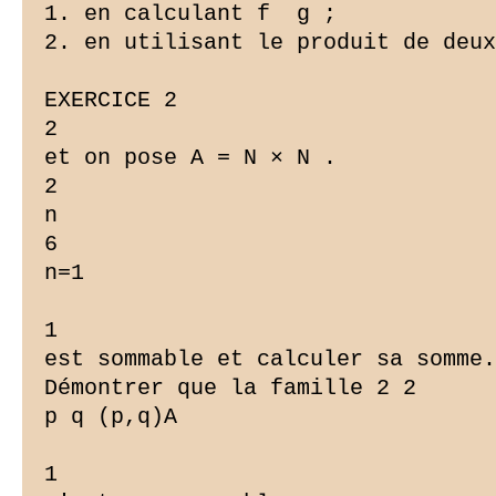
1. en calculant f  g ;

2. en utilisant le produit de deux
EXERCICE 2

2

et on pose A = N × N .

2

n

6

n=1

1

est sommable et calculer sa somme.

Démontrer que la famille 2 2

p q (p,q)A

1
