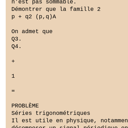
n'est pas sommable.

Démontrer que la famille 2

p + q2 (p,q)A

On admet que

Q3.

Q4.

+

1

=

PROBLÈME

Séries trigonométriques

Il est utile en physique, notammen