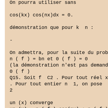
On pourra utiliser sans

cos(kx) cos(nx)dx = 0.

démonstration que pour k  n :

-

On admettra, pour la suite du prob
n ( f ) = bn et 0 ( f ) = 0

(la démonstration n'est pas demand
0 ( f )

Q15. Soit f  C2 . Pour tout réel x
. Pour tout entier n  1, on pose

2

un (x) converge
