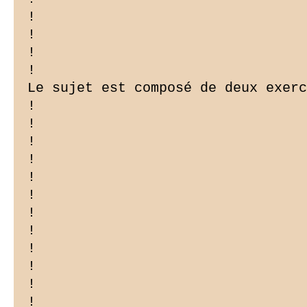
!

!

!

!

Le sujet est composé de deux exerc
!

!

!

!

!

!

!

!

!

!

!

!
