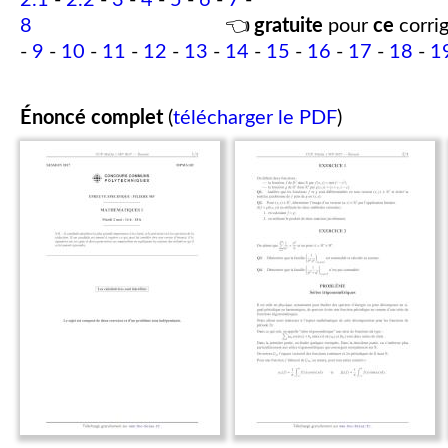
2.1
-
2.2
-
3
-
4
-
5
-
6
-
7
-
8
👈
gratuite
pour
ce
corrig
-
9
-
10
-
11
-
12
-
13
-
14
-
15
-
16
-
17
-
18
-
1
Énoncé complet
(
télécharger le PDF
)