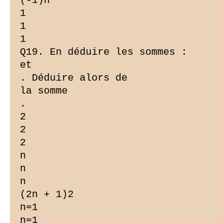
(-1)n

1

1

1

Q19. En déduire les sommes :

et

. Déduire alors de

la somme

.

2

2

2

n

n

n

(2n + 1)2

n=1

n=1
