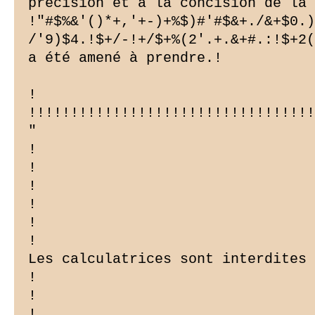
précision et à la concision de la

!"#$%&'()*+,'+-)+%$)#'#$&+./&+$0.)
/'9)$4.!$+/-!+/$+%(2'.+.&+#.:!$+2(
a été amené à prendre.!

!

!!!!!!!!!!!!!!!!!!!!!!!!!!!!!!!!!!
"

!

!

!

!

!

!

Les calculatrices sont interdites

!

!

!
