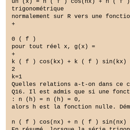
un (x) = n ( f ) cos(nx) + n ( f )
trigonométrique

normalement sur R vers une fonctio
+

0 ( f )  

pour tout réel x, g(x) =

+

k ( f ) cos(kx) + k ( f ) sin(kx) 
2

k=1

Quelles relations a-t-on dans ce c
Q16. Il est admis que si une fonct
: n (h) = n (h) = 0,

alors h est la fonction nulle. Dém
n ( f ) cos(nx) + n ( f ) sin(nx) 
En résumé, lorsque la série trigon