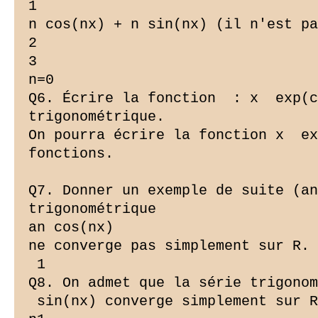
1

n cos(nx) + n sin(nx) (il n'est pa
2

3

n=0

Q6. Écrire la fonction  : x  exp(c
trigonométrique.

On pourra écrire la fonction x  ex
fonctions.

Q7. Donner un exemple de suite (an
trigonométrique

an cos(nx)

ne converge pas simplement sur R.

 1

Q8. On admet que la série trigonom
 sin(nx) converge simplement sur R