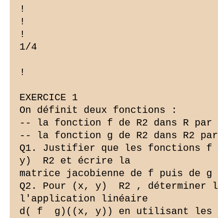
!

!

!

1/4

!

EXERCICE 1

On définit deux fonctions :

-- la fonction f de R2 dans R par 
-- la fonction g de R2 dans R2 par
Q1. Justifier que les fonctions f 
y)  R2 et écrire la

matrice jacobienne de f puis de g 
Q2. Pour (x, y)  R2 , déterminer l
l'application linéaire

d( f  g)((x, y)) en utilisant les 