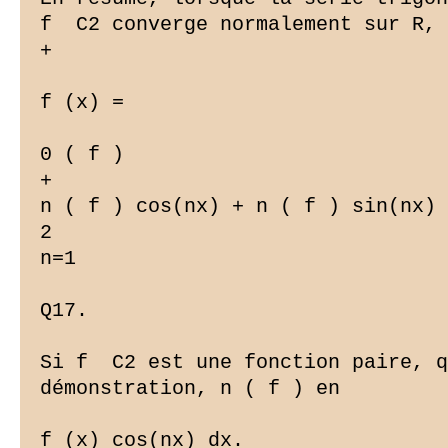
f  C2 converge normalement sur R, 
+

f (x) =

0 ( f )  

+

n ( f ) cos(nx) + n ( f ) sin(nx) 
2

n=1

Q17.

Si f  C2 est une fonction paire, q
démonstration, n ( f ) en

f (x) cos(nx) dx.
