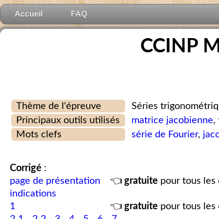
Accueil
FAQ
CCINP M
Thème de l'épreuve
Séries trigonométri
Principaux outils utilisés
matrice jacobienne
,
Mots clefs
série de Fourier
,
jac
Corrigé
:
page de présentation
👈
gratuite
pour tous les 
indications
1
👈
gratuite
pour tous les 