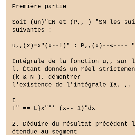
Première partie

Soit (un)"EN et (P,, ) "SN les sui
suivantes :

u,,(x)=x"(x--l)" ; P,,(x)--«---- "
Intégrale de la fonction u,, sur l
l. Étant donnés un réel strictemen
(k & N ), démontrer

l'existence de l'intégrale Ia, ,, 
I

!" == L}x""' (x-- 1)"dx

2. Déduire du résultat précédent l
étendue au segment
