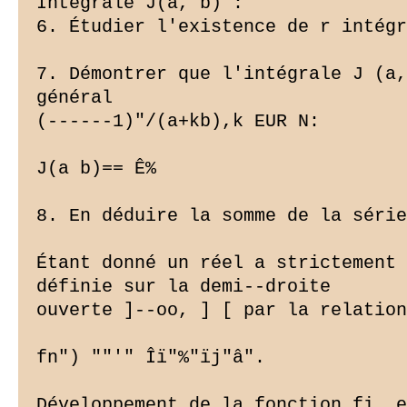
Intégrale J(a, b) :

6. Étudier l'existence de r intégr
7. Démontrer que l'intégrale J (a,
général

(------1)"/(a+kb),k EUR N:

J(a b)== Ê%

8. En déduire la somme de la série
Étant donné un réel a strictement 
définie sur la demi--droite

ouverte ]--oo, ] [ par la relation
fn") ""'" Îï"%"ïj"â".

Développement de la fonction fi, e