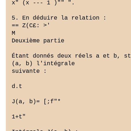
x" (x --- 1 )"" ".

5. En déduire la relation :

== Z(C£: >'

M

Deuxième partie

Étant donnés deux réels a et b, st
(a, b) l'intégrale

suivante :

d.t

J(a, b)= [;f"*

1+t"
