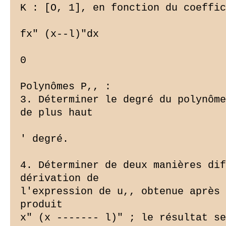
K : [O, 1], en fonction du coeffic
fx" (x--l)"dx

0

Polynômes P,, :

3. Déterminer le degré du polynôme
de plus haut

' degré.

4. Déterminer de deux manières dif
dérivation de

l'expression de u,, obtenue après 
produit

x" (x ------- l)" ; le résultat se