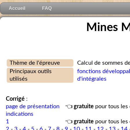
Accueil
FAQ
Mines M
Thème de l'épreuve
Calcul de sommes de 
Principaux outils
fonctions développab
utilisés
d'intégrales
Corrigé
:
page de présentation
👈
gratuite
pour tous les 
indications
1
👈
gratuite
pour tous les 
2
-
3
-
4
-
5
-
6
-
7
-
8
-
9
-
10
-
11
-
12
-
13
-
14