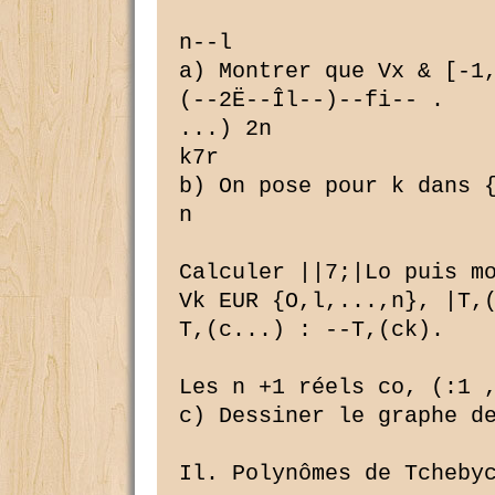
n--l

a) Montrer que Vx & [-1,
(--2Ë--Îl--)--fi-- .

...) 2n

k7r

b) On pose pour k dans {
n

Calculer ||7;|Lo puis mo
Vk EUR {O,l,...,n}, |T,(
T,(c...) : --T,(ck).

Les n +1 réels co, (:1 ,
c) Dessiner le graphe de
Il. Polynômes de Tchebyc