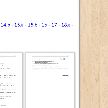
-
14.b
-
15.a
-
15.b
-
16
-
17
-
18.a
-