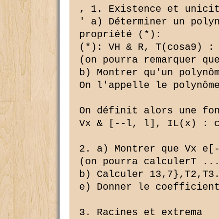
, 1. Existence et unicit
' a) Déterminer un polyn
propriété (*):

(*): VH & R, T(cosa9) : 
(on pourra remarquer que
b) Montrer qu'un polynôm
On l'appelle le polynôme
On définit alors une fon
Vx & [--l, l], IL(x) : c
2. a) Montrer que Vx e[-
(on pourra calculerT ...
b) Calculer 13,7},T2,T3.
e) Donner le coefficient
3. Racines et extrema
