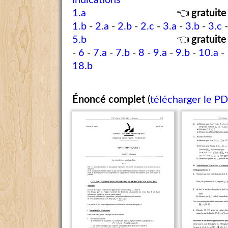
indications
1.a
👈
gratuite
1.b
-
2.a
-
2.b
-
2.c
-
3.a
-
3.b
-
3.c
5.b
👈
gratuite
-
6
-
7.a
-
7.b
-
8
-
9.a
-
9.b
-
10.a
-
18.b
Énoncé complet
(
télécharger le P