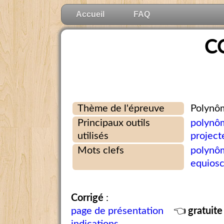
Accueil
FAQ
C
Thème de l'épreuve
Polynôm
Principaux outils
polynô
utilisés
project
Mots clefs
polynô
equiosc
Corrigé
:
page de présentation
👈
gratuite