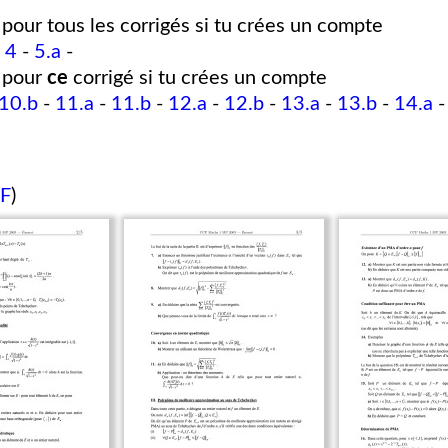
pour tous les corrigés si tu crées un compte
-
4
-
5.a
-
pour
ce
corrigé si tu crées un compte
10.b
-
11.a
-
11.b
-
12.a
-
12.b
-
13.a
-
13.b
-
14.a
DF
)