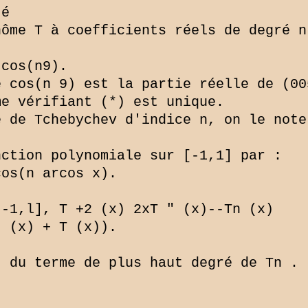
é

ôme T à coefficients réels de degré n
cos(n9).

 cos(n 9) est la partie réelle de (00
e vérifiant (*) est unique.

 de Tchebychev d'indice n, on le note 
ction polynomiale sur [-1,1] par :

os(n arcos x).

-1,l], T +2 (x) 2xT " (x)--Tn (x)

 (x) + T (x)).



 du terme de plus haut degré de Tn .
