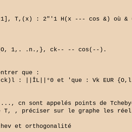
1], T,(x) : 2"'1 H(x --- cos &) où & =
O, 1,. .n.,}, ck-- -- cos(--).

ntrer que :

ck)l : ||ÎL||°0 et 'que : Vk EUR {O,l
..., cn sont appelés points de Tchebyc
 T, , préciser sur le graphe les réel
hev et orthogonalité
