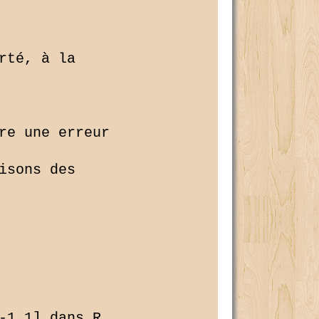
té, à la 

re une erreur 

sons des 

-1,1] dans R.
