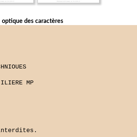
 optique des caractères
HNIOUES

ILIERE MP

nterdites.
