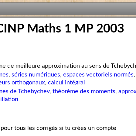
CINP Maths 1 MP 2003
e de meilleure approximation au sens de Tchebyc
mes
,
séries numériques
,
espaces vectoriels normés
eurs orthogonaux
,
calcul intégral
mes de Tchebychev
,
théorème des moments
,
approx
illation
pour tous les corrigés si tu crées un compte