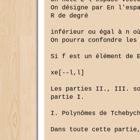
On désigne par En l'espa
R de degré

inférieur ou égal à n où
On pourra confondre les 
Si f est un élément de E
xe[--l,l]

Les parties II., III. so
partie I.

I. Polynômes de Tchebych
Dans toute cette partie,