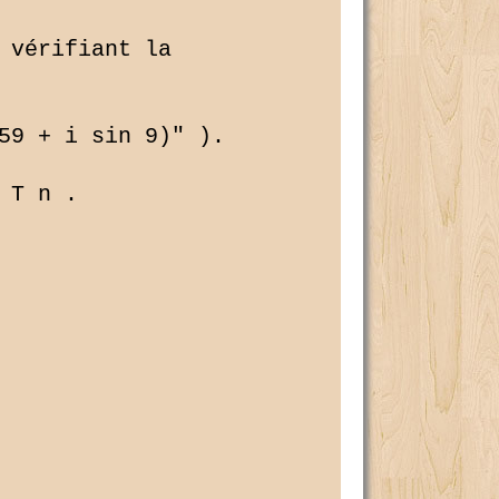
 vérifiant la 

59 + i sin 9)" ).

T n .
