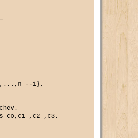
 

,...,n --1}, 

hev.

s co,c1 ,c2 ,c3.
