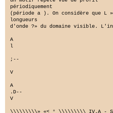
un motif répété Vue de profil

périodiquement

(période a ). On considère que L »
longueurs

d'onde ?» du domaine visible. L'in
A

l

;--

V

A

.D--

V

\\\\\\\\\» «< ° \\\\\\\\\ IV.A - S