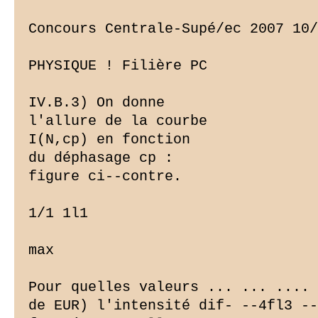
Concours Centrale-Supé/ec 2007 10/
PHYSIQUE ! Filière PC

IV.B.3) On donne

l'allure de la courbe

I(N,cp) en fonction

du déphasage cp :

figure ci--contre.

1/1 1l1

max

Pour quelles valeurs ... ... .... 
de EUR) l'intensité dif- --4fl3 --