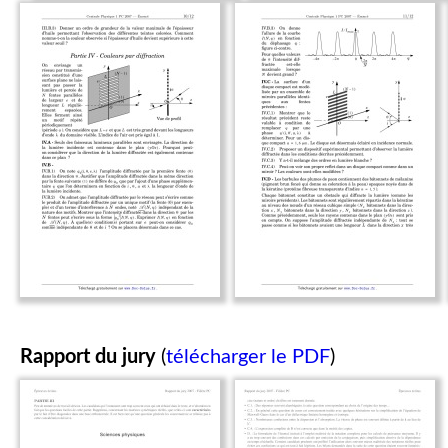
Rapport du jury
(
télécharger le PDF
)