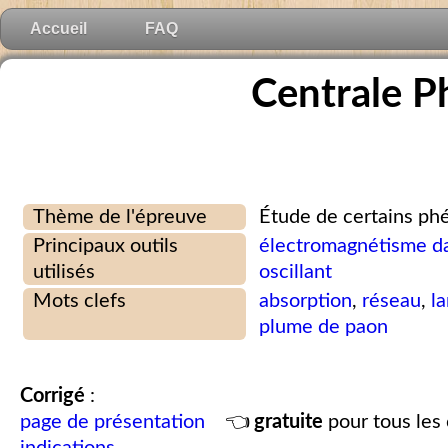
Accueil
FAQ
Centrale P
Thème de l'épreuve
Étude de certains p
Principaux outils
électromagnétisme da
utilisés
oscillant
Mots clefs
absorption
,
réseau
,
l
plume de paon
Corrigé
:
page de présentation
👈
gratuite
pour tous les 