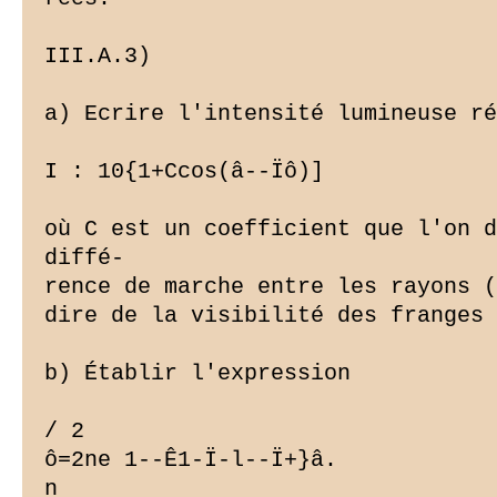
III.A.3)

a) Ecrire l'intensité lumineuse ré
I : 10{1+Ccos(â--Ïô)]

où C est un coefficient que l'on d
diffé-

rence de marche entre les rayons (
dire de la visibilité des franges 
b) Établir l'expression

/ 2

ô=2ne 1--Ê1-Ï-l--Ï+}â.

n
