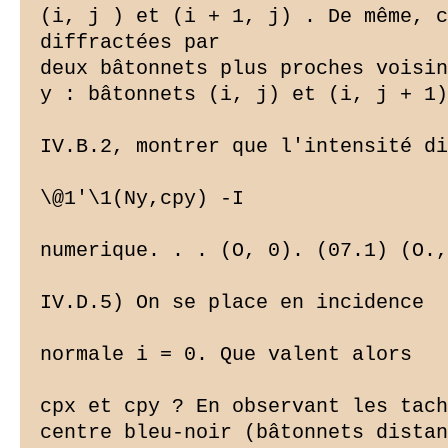
(i, j ) et (i + 1, j) . De même, c
diffractées par

deux bâtonnets plus proches voisin
y : bâtonnets (i, j) et (i, j + 1)
IV.B.2, montrer que l'intensité di
\@1'\1(Ny,cpy) -I
numerique. . . (O, 0). (07.1) (O.,
IV.D.5) On se place en incidence

normale i = 0. Que valent alors

cpx et cpy ? En observant les tach
centre bleu-noir (bâtonnets distan