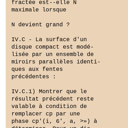
fractée est--elle N

maximale lorsque

N devient grand ?

IV.C - La surface d'un

disque compact est modé-

lisée par un ensemble de

miroirs parallèles identi-

ques aux fentes

précédentes :

IV.C.1) Montrer que le

résultat précédent reste

valable à condition de

remplacer cp par une

phase cp'(i, 6', a, >») à
