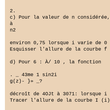
2.

c) Pour la valeur de n considérée,
à

n2

environ 0,75 lorsque i varie de 0 
Esquisser l'allure de la courbe f 
d) Pour 6 : À/ 10 , la fonction

. _ 43me 1 sin2i

g(z)- }» _?

décroît de 4OJt à 3071: lorsque i 
Tracer l'allure de la courbe I (i)