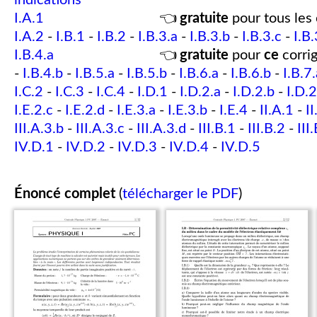
indications
I.A.1
👈
gratuite
pour tous les 
I.A.2
-
I.B.1
-
I.B.2
-
I.B.3.a
-
I.B.3.b
-
I.B.3.c
-
I.B.
I.B.4.a
👈
gratuite
pour
ce
corrig
-
I.B.4.b
-
I.B.5.a
-
I.B.5.b
-
I.B.6.a
-
I.B.6.b
-
I.B.7.
I.C.2
-
I.C.3
-
I.C.4
-
I.D.1
-
I.D.2.a
-
I.D.2.b
-
I.D.2
I.E.2.c
-
I.E.2.d
-
I.E.3.a
-
I.E.3.b
-
I.E.4
-
II.A.1
-
II
III.A.3.b
-
III.A.3.c
-
III.A.3.d
-
III.B.1
-
III.B.2
-
III
IV.D.1
-
IV.D.2
-
IV.D.3
-
IV.D.4
-
IV.D.5
Énoncé complet
(
télécharger le PDF
)