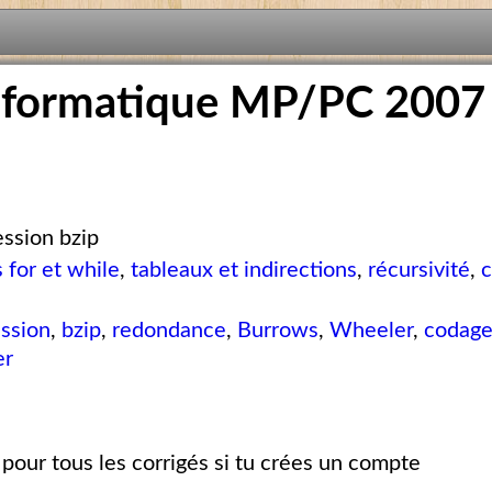
nformatique MP/PC 2007
ssion bzip
 for et while
,
tableaux et indirections
,
récursivité
,
c
ssion
,
bzip
,
redondance
,
Burrows
,
Wheeler
,
codag
er
pour tous les corrigés si tu crées un compte