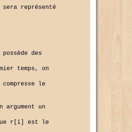
 sera représenté 

 possède des 

mier temps, on 

 compresse le 

n argument un 

ue r[i] est le 
