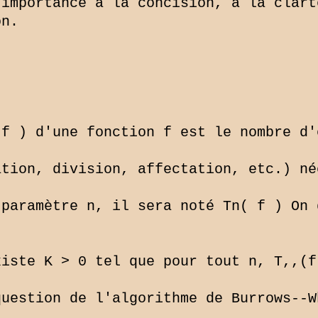
importance a la concision, a la clarté
n.

f ) d'une fonction f est le nombre d'o
tion, division, affectation, etc.) né
paramètre n, il sera noté Tn( f ) On d
iste K > 0 tel que pour tout n, T,,(f)
uestion de l'algorithme de Burrows--Wh