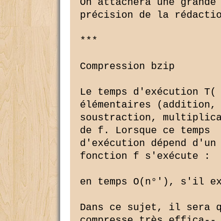
On attachera une grande 
précision de la rédactio
***

Compression bzip

Le temps d'exécution T( 
élémentaires (addition,

soustraction, multiplica
de f. Lorsque ce temps

d'exécution dépend d'un 
fonction f s'exécute :

en temps O(n°'), s'il ex
Dans ce sujet, il sera q
compresse très effica--
