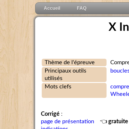
Accueil
FAQ
X I
Thème de l'épreuve
Compre
Principaux outils
boucles
utilisés
Mots clefs
compre
Wheel
Corrigé
:
page de présentation
👈
gratuite