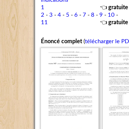
indications
1
👈
gratuite
2
-
3
-
4
-
5
-
6
-
7
-
8
-
9
-
10
-
11
👈
gratuite
Énoncé complet
(
télécharger le P