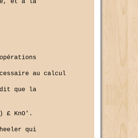
, et a la 

pérations 

cessaire au calcul 

it que la 

 £ KnO'.

eeler qui 
