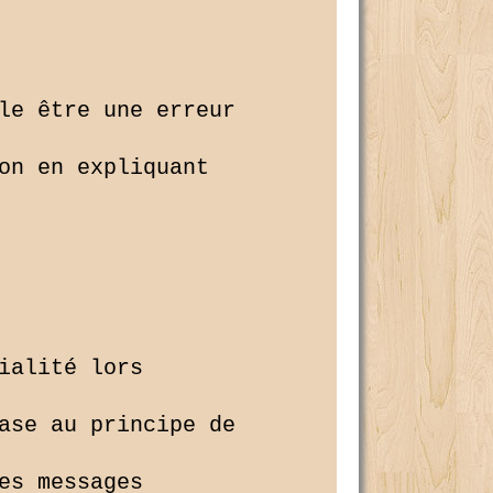
le être une erreur

on en expliquant 

alité lors 

ase au principe de 

s messages 
