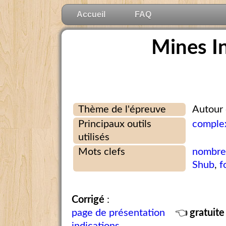
Accueil
FAQ
Mines I
Thème de l'épreuve
Autour
Principaux outils
comple
utilisés
Mots clefs
nombre
Shub
,
f
Corrigé
:
page de présentation
👈
gratuite