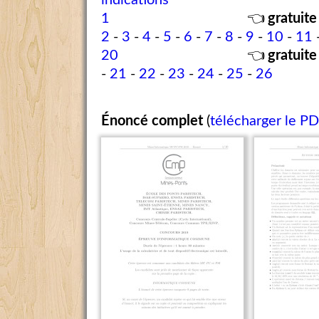
indications
1
👈
gratuite
2
-
3
-
4
-
5
-
6
-
7
-
8
-
9
-
10
-
11
20
👈
gratuite
-
21
-
22
-
23
-
24
-
25
-
26
Énoncé complet
(
télécharger le P