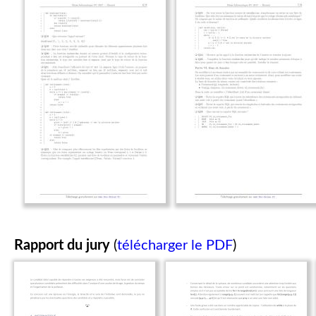
Rapport du jury
(
télécharger le PDF
)