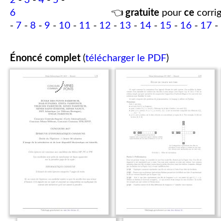
2
-
3
-
4
-
5
-
6
👈
gratuite
pour
ce
corrig
-
7
-
8
-
9
-
10
-
11
-
12
-
13
-
14
-
15
-
16
-
17
-
Énoncé complet
(
télécharger le PDF
)