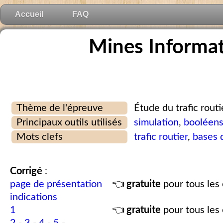
Accueil
FAQ
Mines Informa
Thème de l'épreuve
Étude du trafic routi
Principaux outils utilisés
simulation
,
booléen
Mots clefs
trafic routier
,
bases 
Corrigé
:
page de présentation
👈
gratuite
pour tous les 
indications
1
👈
gratuite
pour tous les 